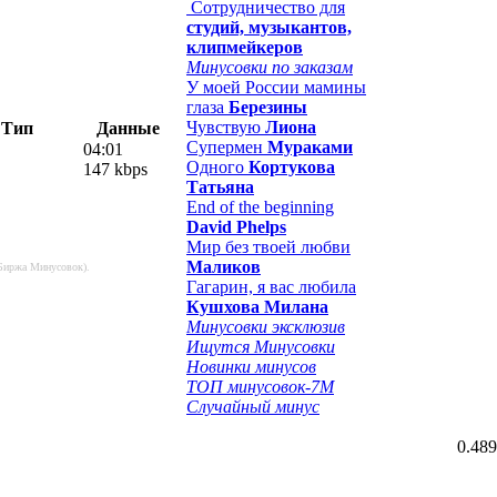
Сотрудничество для
студий, музыкантов,
клипмейкеров
Минусовки по заказам
У моей России мамины
глаза
Березины
Чувствую
Лиона
Тип
Данные
Супермен
Мураками
04:01
Одного
Кортукова
147 kbps
Татьяна
End of the beginning
David Phelps
Мир без твоей любви
Маликов
 Биржа Минусовок).
Гагарин, я вас любила
Кушхова Милана
Минусовки эксклюзив
Ищутся Минусовки
Новинки минусов
ТОП минусовок-7M
Случайный минус
0.489