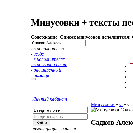
Минусовки + тексты пе
Содержание:
Список минусовок исполнителя: С
- в исполнителях
- везде
- в исполнителях
- в названии песни
- расширенный
- помощь
Личный кабинет
Минусовки
»
С
»
Са
Садков Алек
регистрация
¦
забыли