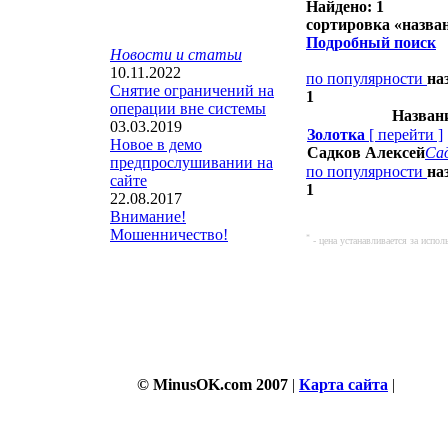
Найдено: 1
сортировка «
назва
Подробный поиск
Новости и статьи
10.11.2022
по популярности
на
Снятие ограничений на
1
операции вне системы
Названи
03.03.2019
Золотка
[
перейти
]
Новое в демо
Садков Алексей
Сад
предпрослушивании на
по популярности
на
сайте
1
22.08.2017
Внимание!
Мошенничество!
*
- цена устанавливается за испо
© MinusOK.com 2007
|
Карта сайта
|
Согла