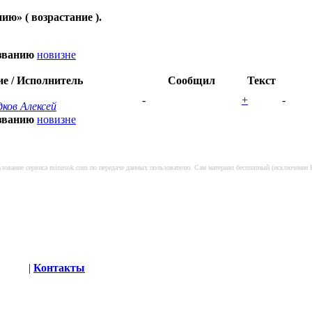
нию
» ( возрастание ).
званию
новизне
е / Исполнитель
Сообщил
Текст
-
+
-
ков Алексей
званию
новизне
льзование сервиса minusok.com по передаче данных пользователю. Сам материал бесплатный (исключение
шение
|
Контакты