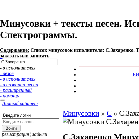
Минусовки + тексты песен. Ис
Спектрограммы.
Содержание:
Список минусовок исполнителя: С.Захаренко. 
заказать или записать.
- в исполнителях
- везде
Б
- в исполнителях
- в названии песни
- расширенный
- помощь
Личный кабинет
Минусовки
»
С
»
С.Зах
регистрация
¦
забыли
С.Захаренко
Минус