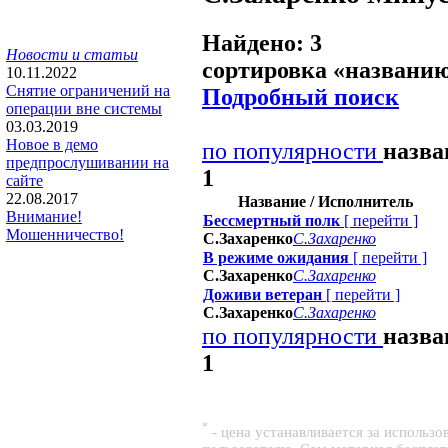
Найдено: 3
Новости и статьи
сортировка «
названи
10.11.2022
Снятие ограничений на
Подробный поиск
операции вне системы
03.03.2019
Новое в демо
по популярности
назв
предпрослушивании на
1
сайте
22.08.2017
Название / Исполнитель
Внимание!
Бессмертный полк
[
перейти
]
Мошенничество!
С.Захаренко
С.Захаренко
В режиме ожидания
[
перейти
]
С.Захаренко
С.Захаренко
Доживи ветеран
[
перейти
]
С.Захаренко
С.Захаренко
по популярности
назв
1
*
- цена устанавливается за использ