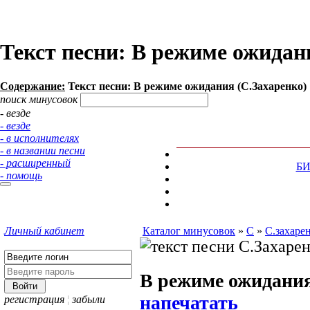
Текст песни: В режиме ожидан
Содержание:
Текст песни: В режиме ожидания (С.Захаренко)
поиск минусовок
- везде
- везде
- в исполнителях
- в названии песни
- расширенный
Б
- помощь
Личный кабинет
Каталог минусовок
»
С
»
С.захаре
В режиме ожидани
напечатать
регистрация
¦
забыли