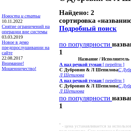
Найдено: 2
Новости и статьи
сортировка «
названи
10.11.2022
Снятие ограничений на
Подробный поиск
операции вне системы
03.03.2019
Новое в демо
по популярности
назв
предпрослушивании на
1
сайте
22.08.2017
Название / Исполнитель
Внимание!
А над речкой туман
[
перейти
]
Мошенничество!
С Дубровин & Л Шепилова
С Дуб
Л Шепилова
А над речкой туман
[
перейти
]
С Дубровин & Л Шепилова
С Дуб
Л Шепилова
по популярности
назв
1
*
- цена устанавливается за использ
пользователю. Сам материал беспла