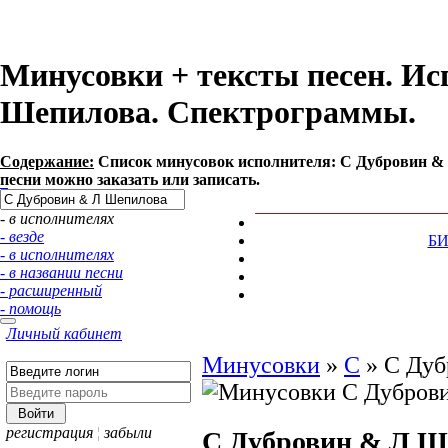
Минусовки + тексты песен. И
Шепилова. Спектрограммы.
Содержание:
Список минусовок исполнителя: С Дубровин &
песни можно заказать или записать.
- в исполнителях
- везде
Б
- в исполнителях
- в названии песни
- расширенный
- помощь
Личный кабинет
Минусовки
»
С
»
С Дуб
регистрация
¦
забыли
С Дубровин & Л Ш