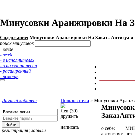
Минусовки Аранжировки На За
Содержание:
Минусовки Аранжировки На Заказ - Антигуа и 
поиск минусовок
- везде
- везде
- в исполнителях
- в названии песни
- расширенный
- помощь
Личный кабинет
Пользователи
»
Минусовки Аранжи
Минусовк
Лев (39)
Заказ
Анти
дружить
написать
о себе:
МИН
регистрация
¦
забыли
авторство:
нет