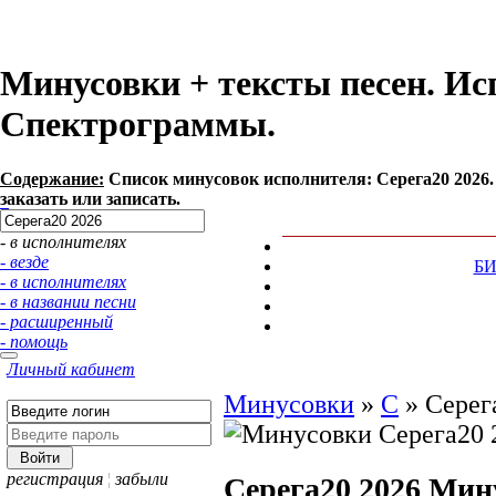
Минусовки + тексты песен. Ис
Спектрограммы.
Содержание:
Список минусовок исполнителя: Серега20 2026
заказать или записать.
- в исполнителях
- везде
Б
- в исполнителях
- в названии песни
- расширенный
- помощь
Личный кабинет
Минусовки
»
С
»
Серег
регистрация
¦
забыли
Серега20 2026
Мин