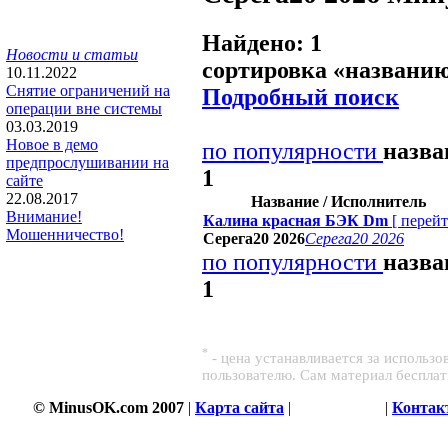
Найдено: 1
Новости и статьи
сортировка «
названи
10.11.2022
Снятие ограничений на
Подробный поиск
операции вне системы
03.03.2019
Новое в демо
по популярности
назв
предпрослушивании на
1
сайте
22.08.2017
Название / Исполнитель
Внимание!
Калина красная БЭК Dm
[
перей
Мошенничество!
Серега20 2026
Серега20 2026
по популярности
назв
1
*
- цена устанавливается за использ
пользователю. Сам материал беспла
© MinusOK.com 2007
|
Карта сайта
|
Соглашение
|
Контак