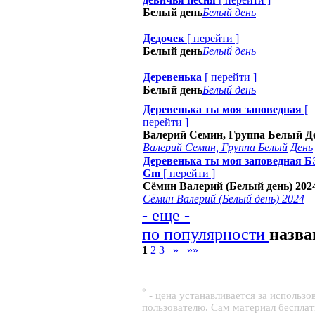
Белый день
Белый день
Дедочек
[
перейти
]
Белый день
Белый день
Деревенька
[
перейти
]
Белый день
Белый день
Деревенька ты моя заповедная
[
перейти
]
Валерий Семин, Группа Белый Д
Валерий Семин, Группа Белый День
Деревенька ты моя заповедная 
Gm
[
перейти
]
Сёмин Валерий (Белый день) 202
Сёмин Валерий (Белый день) 2024
- еще -
по популярности
назв
1
2
3
»
»»
*
- цена устанавливается за использ
пользователю. Сам материал беспла