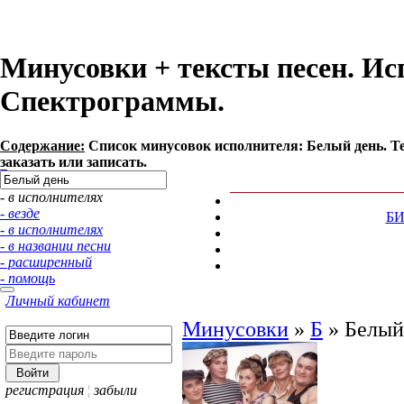
Минусовки + тексты песен. Ис
Спектрограммы.
Содержание:
Список минусовок исполнителя: Белый день. Т
заказать или записать.
- в исполнителях
- везде
Б
- в исполнителях
- в названии песни
- расширенный
- помощь
Личный кабинет
Минусовки
»
Б
»
Белый
регистрация
¦
забыли