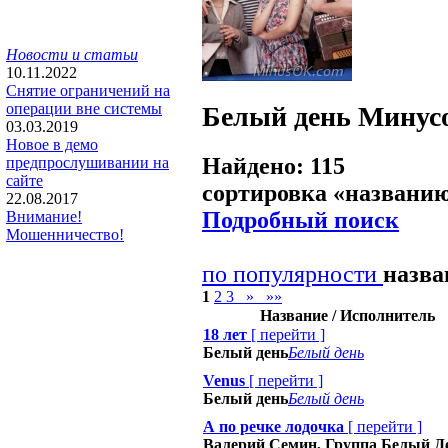
Новости и статьи
10.11.2022
Снятие ограничений на
операции вне системы
Белый день
Минус
03.03.2019
Новое в демо
Найдено: 115
предпрослушивании на
сайте
сортировка «
названи
22.08.2017
Подробный поиск
Внимание!
Мошенничество!
по популярности
назв
1
2
3
»
»»
Название / Исполнитель
18 лет
[
перейти
]
Белый день
Белый день
Venus
[
перейти
]
Белый день
Белый день
А по речке лодочка
[
перейти
]
Валерий Семин, Группа Белый Д