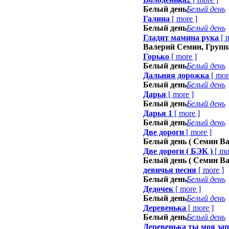
Белый день
Белый день
Галина
[
more
]
Белый день
Белый день
Гладит мамина рука
[
Валерий Семин, Групп
Горько
[
more
]
Белый день
Белый день
Дальняя дорожка
[
mor
Белый день
Белый день
Дарья
[
more
]
Белый день
Белый день
Дарья 1
[
more
]
Белый день
Белый день
Две дороги
[
more
]
Белый день ( Семин Ва
Две дороги ( БЭК )
[
mo
Белый день ( Семин Ва
девичья песня
[
more
]
Белый день
Белый день
Дедочек
[
more
]
Белый день
Белый день
Деревенька
[
more
]
Белый день
Белый день
Деревенька ты моя за