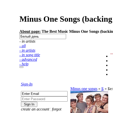
Minus One Songs (backing t
About page:
The Best Music Minus One Songs (backing 
- in artists
- all
- in artists
- in song title
- advanced
- help
Sign-In
Minus one songs
»
Б
»
Бе
create an account
¦
forgot