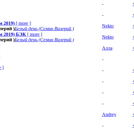
-
-
м 2019)
[
more
]
Nekto
лерий )
Белый день (Семин Валерий )
м 2019) БЭК
[
more
]
Nekto
лерий )
Белый день (Семин Валерий )
]
Алла
]
-
e
]
-
-
-
-
Andrey
-