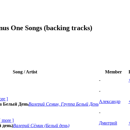
us One Songs (backing tracks)
Song / Artist
Member
-
-
ore
]
Александр
а Белый День
Валерий Семин, Группа Белый День
-
[
more
]
Дмитрий
 день)
Валерий Сёмин (Белый день)