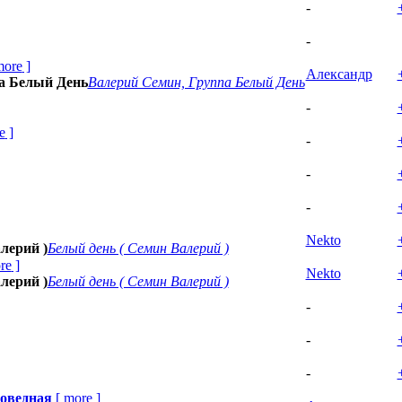
-
-
more
]
Александр
а Белый День
Валерий Семин, Группа Белый День
-
e
]
-
-
-
Nekto
лерий )
Белый день ( Семин Валерий )
re
]
Nekto
лерий )
Белый день ( Семин Валерий )
-
-
-
поведная
[
more
]