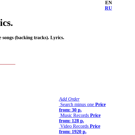
EN
RU
ics.
songs (backing tracks). Lyrics.
Add Order
Search minus one
Price
from: 30 р.
Music Records
Price
from: 128 р.
Video Records
Price
from: 1920 р.