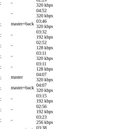
+
-
320 kbps
04:52
-
320 kbps
03:46
+
master+back
320 kbps
03:32
+
-
192 kbps
02:52
+
-
128 kbps
03:11
+
-
320 kbps
03:11
+
-
128 kbps
04:07
+
master
320 kbps
04:07
+
master+back
320 kbps
03:15
+
-
192 kbps
02:56
+
-
192 kbps
03:23
+
-
256 kbps
03:38