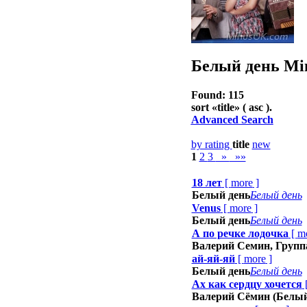
Белый день
Min
Found: 115
sort «
title
» ( asc ).
Advanced Search
by rating
title
new
1
2
3
»
»»
18 лет
[
more
]
Белый день
Белый день
Venus
[
more
]
Белый день
Белый день
А по речке лодочка
[
m
Валерий Семин, Групп
ай-яй-яй
[
more
]
Белый день
Белый день
Ах как сердцу хочется
Валерий Сёмин (Белый