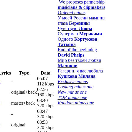
We proposes partnership
musicians & clipmakers
Ordered minus
У моей России мамины
глаза
Березины
Чувствую
Лиона
Супермен
Мураками
Одного
Кортукова
Татьяна
End of the beginning
David Phelps
Мир без твоей любви
Маликов
Гагарин, я вас любила
Lyrics
Type
Data
Кушхова Милана
05:07
+
-
Exclusive minus
112 kbps
Looking minus one
02:56
original+back
New minus one
160 kbps
TOP minus one
03:40
Random minus one
+
master+back
320 kbps
03:47
-
320 kbps
03:53
+
original
320 kbps