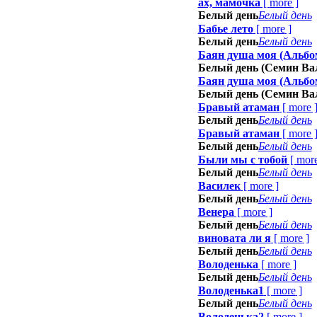
ах, мамочка
[
more
]
Белый день
Белый день
Бабье лето
[
more
]
Белый день
Белый день
Баян душа моя (Альбо
Белый день (Семин Ва
Баян душа моя (Альбо
Белый день (Семин Ва
Бравый атаман
[
more
Белый день
Белый день
Бравый атаман
[
more
Белый день
Белый день
Были мы с тобой
[
mor
Белый день
Белый день
Василек
[
more
]
Белый день
Белый день
Венера
[
more
]
Белый день
Белый день
виновата ли я
[
more
]
Белый день
Белый день
Володенька
[
more
]
Белый день
Белый день
Володенька1
[
more
]
Белый день
Белый день
Володенька2
[
more
]