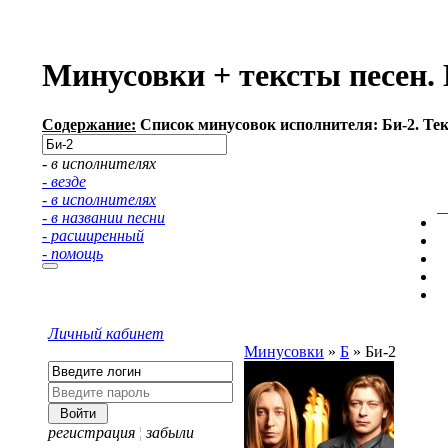
Минусовки + тексты песен.
Содержание:
Список минусовок исполнителя: Би-2. Тек
- в исполнителях
- везде
- в исполнителях
- в названии песни
- расширенный
- помощь
Личный кабинет
Минусовки
»
Б
»
Би-2
регистрация
¦
забыли