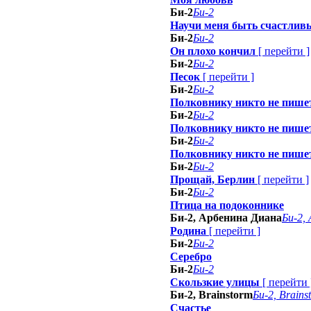
Би-2
Би-2
Научи меня быть счастли
Би-2
Би-2
Он плохо кончил
[
перейти
]
Би-2
Би-2
Песок
[
перейти
]
Би-2
Би-2
Полковнику никто не пише
Би-2
Би-2
Полковнику никто не пише
Би-2
Би-2
Полковнику никто не пише
Би-2
Би-2
Прощай, Берлин
[
перейти
]
Би-2
Би-2
Птица на подоконнике
Би-2, Арбенина Диана
Би-2,
Родина
[
перейти
]
Би-2
Би-2
Серебро
Би-2
Би-2
Скользкие улицы
[
перейти
Би-2, Brainstorm
Би-2, Brains
Счастье