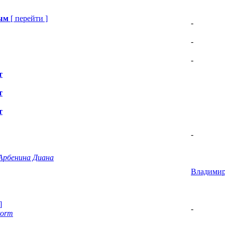
вым
[
перейти
]
-
-
-
т
т
т
-
 Арбенина Диана
Владими
]
-
torm