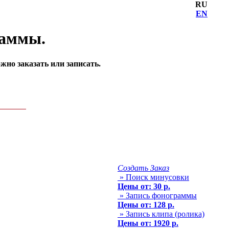
RU
EN
раммы.
но заказать или записать.
Создать Заказ
» Поиск минусовки
Цены от: 30 р.
» Запись фонограммы
Цены от: 128 р.
» Запись клипа (ролика)
Цены от: 1920 р.