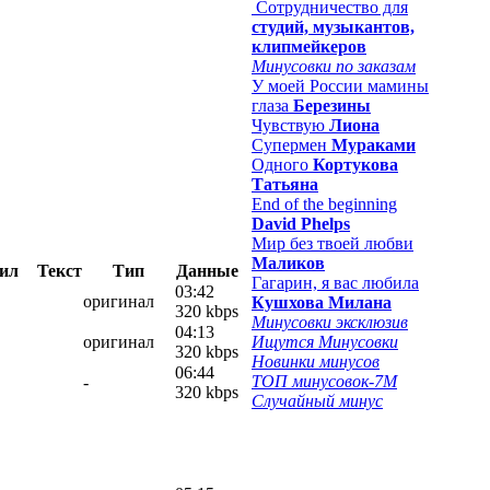
Сотрудничество для
студий, музыкантов,
клипмейкеров
Минусовки по заказам
У моей России мамины
глаза
Березины
Чувствую
Лиона
Супермен
Мураками
Одного
Кортукова
Татьяна
End of the beginning
David Phelps
Мир без твоей любви
Маликов
ил
Текст
Тип
Данные
Гагарин, я вас любила
03:42
оригинал
Кушхова Милана
320 kbps
Минусовки эксклюзив
04:13
оригинал
Ищутся Минусовки
320 kbps
Новинки минусов
06:44
ТОП минусовок-7M
-
320 kbps
Случайный минус