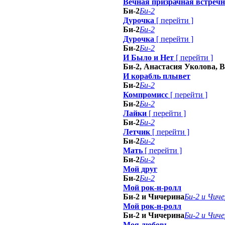
Вечная призрачная встреч
Би-2
Би-2
Дурочка
[
перейти
]
Би-2
Би-2
Дурочка
[
перейти
]
Би-2
Би-2
И Было и Нет
[
перейти
]
Би-2, Анастасия Уколова, 
И корабль плывет
Би-2
Би-2
Компромисс
[
перейти
]
Би-2
Би-2
Лайки
[
перейти
]
Би-2
Би-2
Летчик
[
перейти
]
Би-2
Би-2
Мать
[
перейти
]
Би-2
Би-2
Мой друг
Би-2
Би-2
Мой рок-н-ролл
Би-2 и Чичерина
Би-2 и Чич
Мой рок-н-ролл
Би-2 и Чичерина
Би-2 и Чич
Моя любовь