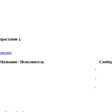
озрастание ).
овизне
Название / Исполнитель
Сообщ
-
-
-