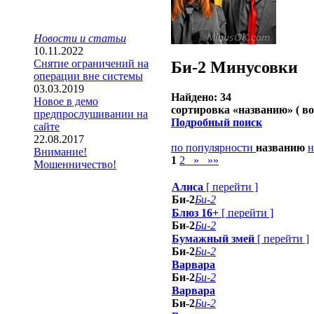
Новости и статьи
10.11.2022
Снятие ограничений на
Би-2
Минусовки
операции вне системы
03.03.2019
Найдено: 34
Новое в демо
сортировка «
названию
» ( в
предпрослушивании на
Подробный поиск
сайте
22.08.2017
по популярности
названию
н
Внимание!
1
2
»
»»
Мошенничество!
Алиса
[
перейти
]
Би-2
Би-2
Блюз 16+
[
перейти
]
Би-2
Би-2
Бумажный змей
[
перейти
]
Би-2
Би-2
Варвара
Би-2
Би-2
Варвара
Би-2
Би-2