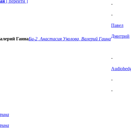
ная
[
перейти
]
-
-
Павел
Дмитрий
Валерий Гаина
Би-2, Анастасия Уколова, Валерий Гаина
-
Audiohed
-
-
ерина
ерина