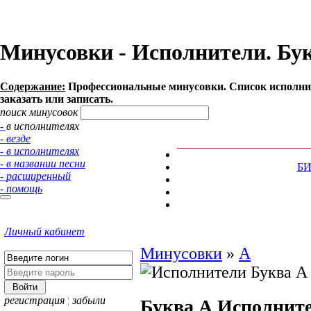
Минусовки - Исполнители. Бук
Содержание:
Профессиональные минусовки. Список исполнит
заказать или записать.
поиск минусовок
- в исполнителях
- везде
- в исполнителях
- в названии песни
Б
- расширенный
- помощь
Личный кабинет
Минусовки
»
А
регистрация
¦
забыли
Буква А
Исполнит