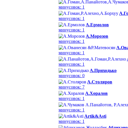
минусовок: 1
А.Г
минусовок: 1
А.Ермолов
минусовок: 1
А.Морозов
минусовок: 1
А.Ов
минусовок: 1
минусовок: 1
А.Приходько
минусовок: 0
А.Столяров
минусовок: 7
А.Хоралов
минусовок: 1
минусовок: 1
Аrtik&Аsti
минусовок: 1
Абдихано