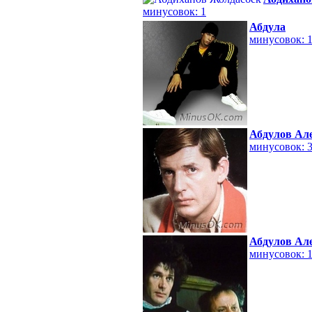
минусовок: 1
Абдула
минусовок: 
Абдулов Ал
минусовок: 
Абдулов Ал
минусовок: 