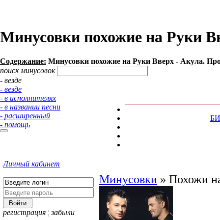
Минусовки похожие на Руки Вв
Содержание:
Минусовки похожие на Руки Вверх - Акула. Про
поиск минусовок
- везде
- везде
- в исполнителях
- в названии песни
- расширенный
Б
- помощь
Личный кабинет
Минусовки
»
Похожи на
регистрация
¦
забыли