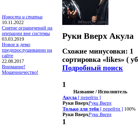
Новости и статьи
10.11.2022
Снятие ограничений на
операции вне системы
Руки Вверх
Акула
03.03.2019
Новое в демо
Схожие минусовки: 1
предпрослушивании на
сайте
сортировка «
likes
» ( у
22.08.2017
Подробный поиск
Внимание!
Мошенничество!
1
Название / Исполнитель
Акула
[
перейти
]
Руки Вверх
Руки Вверх
Только для тебя
[
перейти
]
100%
Руки Вверх
Руки Вверх
1