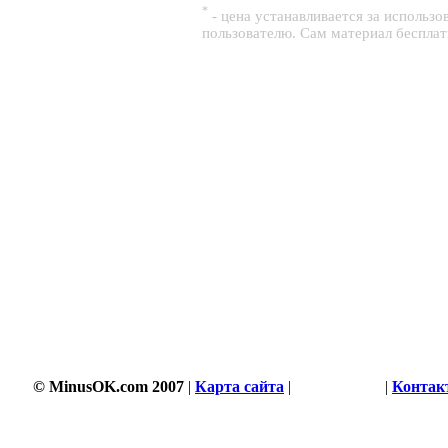
*
- цена устанавливается за использ
пользователю. Сам материал беспла
© MinusOK.com 2007
|
Карта сайта
|
Соглашение
|
Контак