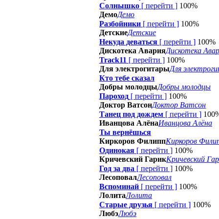
Солнышко
[
перейти
]
100%
Демо
Демо
Разбойники
[
перейти
]
100%
Детские
Детские
Некуда деваться
[
перейти
]
100%
Дискотека Авария
Дискотека Ава
Track11
[
перейти
]
100%
Для электрогитары
Для электрог
Кто тебе сказал
Добры молодцы
Добры молодцы
Пароход
[
перейти
]
100%
Доктор Ватсон
Доктор Ватсон
Танец под дождем
[
перейти
]
100
Иванцова Алёна
Иванцова Алёна
Ты вернёшься
Киркоров Филипп
Киркоров Фили
Одинокая
[
перейти
]
100%
Кричевский Гарик
Кричевский Гар
Год за два
[
перейти
]
100%
Лесоповал
Лесоповал
Вспоминай
[
перейти
]
100%
Лолита
Лолита
Старые друзья
[
перейти
]
100%
Любэ
Любэ