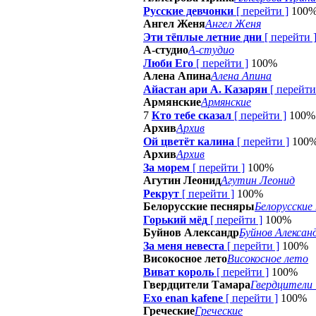
Русские девчонки
[
перейти
]
100
Ангел Женя
Ангел Женя
Эти тёплые летние дни
[
перейти
А-студио
А-студио
Люби Его
[
перейти
]
100%
Алена Апина
Алена Апина
Айастан ари А. Казарян
[
перейти
Армянские
Армянские
7
Кто тебе сказал
[
перейти
]
100%
Архив
Архив
Ой цветёт калина
[
перейти
]
100
Архив
Архив
За морем
[
перейти
]
100%
Агутин Леонид
Агутин Леонид
Рекрут
[
перейти
]
100%
Белорусские песняры
Белорусские
Горький мёд
[
перейти
]
100%
Буйнов Александр
Буйнов Алексан
За меня невеста
[
перейти
]
100%
Високосное лето
Високосное лето
Виват король
[
перейти
]
100%
Гвердцители Тамара
Гвердцители
Exo enan kafene
[
перейти
]
100%
Греческие
Греческие