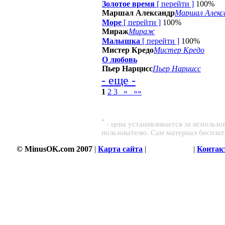
Золотое время
[
перейти
]
100%
Маршал Александр
Маршал Алекс
Море
[
перейти
]
100%
Мираж
Мираж
Малышка
[
перейти
]
100%
Мистер Кредо
Мистер Кредо
О любовь
Пьер Нарцисс
Пьер Нарцисс
- еще -
1
2
3
»
»»
*
- цена устанавливается за использ
пользователю. Сам материал беспла
© MinusOK.com 2007
|
Карта сайта
|
Соглашение
|
Контак