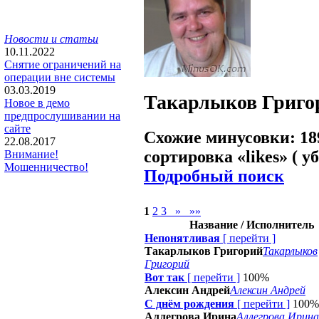
Новости и статьи
10.11.2022
Снятие ограничений на
операции вне системы
03.03.2019
Такарлыков Григо
Новое в демо
предпрослушивании на
сайте
Схожие минусовки: 18
22.08.2017
сортировка «
likes
» ( у
Внимание!
Мошенничество!
Подробный поиск
1
2
3
»
»»
Название / Исполнитель
Непонятливая
[
перейти
]
Такарлыков Григорий
Такарлыков
Григорий
Вот так
[
перейти
]
100%
Алексин Андрей
Алексин Андрей
С днём рождения
[
перейти
]
100%
Аллегрова Ирина
Аллегрова Ирина