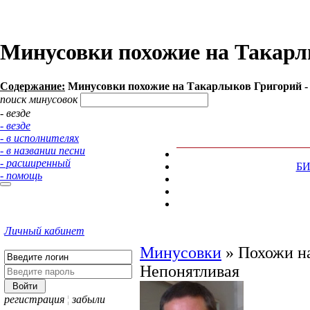
Минусовки похожие на Такарл
Содержание:
Минусовки похожие на Такарлыков Григорий - 
поиск минусовок
- везде
- везде
- в исполнителях
- в названии песни
- расширенный
Б
- помощь
Личный кабинет
Минусовки
»
Похожи на
Непонятливая
регистрация
¦
забыли