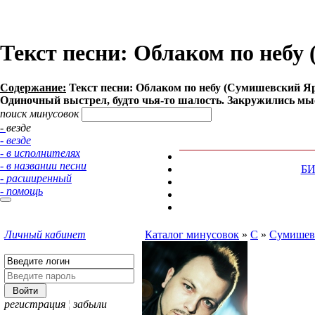
Текст песни: Облаком по небу
Содержание:
Текст песни: Облаком по небу (Сумишевский Ярос
Одиночный выстрел, будто чья-то шалость. Закружились мысли
поиск минусовок
- везде
- везде
- в исполнителях
- в названии песни
Б
- расширенный
- помощь
Личный кабинет
Каталог минусовок
»
С
»
Сумишев
регистрация
¦
забыли