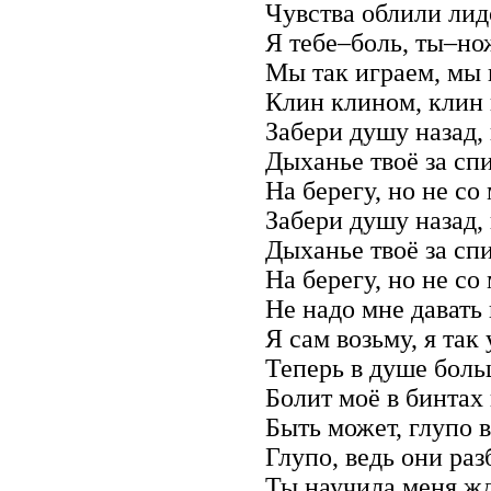
Чувства облили ли
Я тебе–боль, ты–но
Мы так играем, мы
Клин клином, клин
Забери душу назад, 
Дыханье твоё за сп
На берегу, но не со
Забери душу назад, 
Дыханье твоё за сп
На берегу, но не со
Не надо мне давать
Я сам возьму, я так
Теперь в душе боль
Болит моё в бинтах 
Быть может, глупо в
Глупо, ведь они раз
Ты научила меня жда