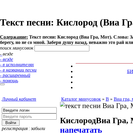
Текст песни: Кислород (Виа Гр
Содержание:
Текст песни: Кислород (Виа Гра, Мот). Слова: З
берегу, но не со мной. Забери душу назад, неважно это рай или 
поиск минусовок
- везде
- везде
- в исполнителях
- в названии песни
Б
- расширенный
- помощь
Личный кабинет
Каталог минусовок
»
В
»
Виа гра, 
Кислород
Виа Гра,
напечатать
регистрация
¦
забыли