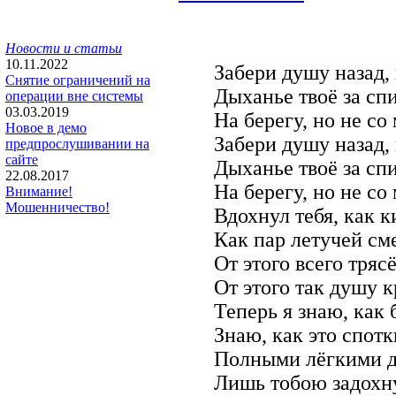
Новости и статьи
10.11.2022
Забери душу назад, 
Снятие ограничений на
Дыханье твоё за сп
операции вне системы
03.03.2019
На берегу, но не со
Новое в демо
Забери душу назад, 
предпрослушивании на
сайте
Дыханье твоё за сп
22.08.2017
На берегу, но не со
Внимание!
Мошенничество!
Вдохнул тебя, как к
Как пар летучей см
От этого всего трясё
От этого так душу к
Теперь я знаю, как 
Знаю, как это спотк
Полными лёгкими д
Лишь тобою задохн