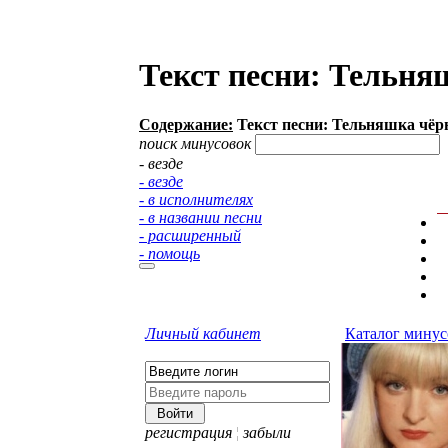
Текст песни: Тельня
Содержание:
Текст песни: Тельняшка чёрн
поиск минусовок
- везде
- везде
- в исполнителях
- в названии песни
- расширенный
- помощь
Личный кабинет
Каталог минус
регистрация
¦
забыли