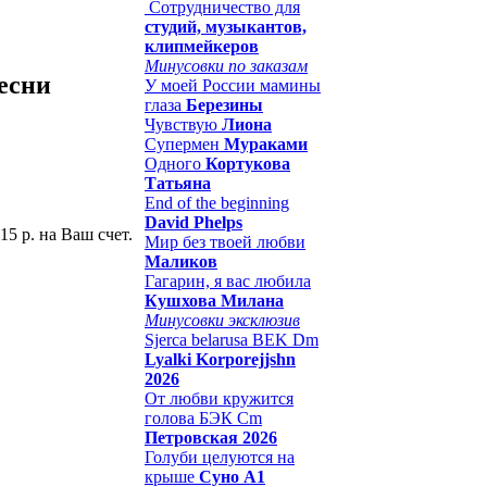
Сотрудничество для
студий, музыкантов,
клипмейкеров
Минусовки по заказам
песни
У моей России мамины
глаза
Березины
Чувствую
Лиона
Супермен
Мураками
Одного
Кортукова
Татьяна
End of the beginning
David Phelps
15 р. на Ваш счет.
Мир без твоей любви
Маликов
Гагарин, я вас любила
Кушхова Милана
Минусовки эксклюзив
Sjerca belarusa BEK Dm
Lyalki Korporejjshn
2026
От любви кружится
голова БЭК Cm
Петровская 2026
Голуби целуются на
крыше
Суно А1