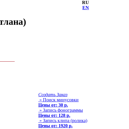
RU
EN
тлана)
Создать Заказ
» Поиск минусовки
Цены от: 30 р.
» Запись фонограммы
Цены от: 128 р.
» Запись клипа (ролика)
Цены от: 1920 р.