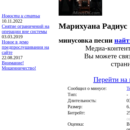
Новости и статьи
10.11.2022
Марихуана
Радиус
Снятие ограничений на
операции вне системы
03.03.2019
минусовка песни
найт
Новое в демо
Медиа-контент 
предпрослушивании на
сайте
Вы можете связ
22.08.2017
стран
Внимание!
Мошенничество!
Перейти на 
Сообщил о минусе:
T
Тип:
-
Длительность:
0
Размер:
6
Битрейт:
2
о
Оценка:
В
о