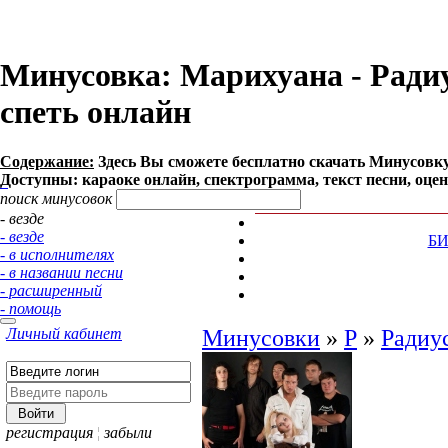
Минусовка: Марихуана - Радиус
спеть онлайн
Содержание:
Здесь Вы сможете бесплатно cкачать Минусовку п
Доступны: караоке онлайн, спектрограмма, текст песни, оце
поиск минусовок
- везде
- везде
Б
- в исполнителях
- в названии песни
- расширенный
- помощь
Личный кабинет
Минусовки
»
Р
»
Радиу
регистрация
¦
забыли