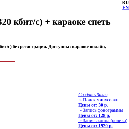
RU
EN
20 кбит/с) + караоке спеть
бит/с) без регистрации. Доступны: караоке онлайн,
Создать Заказ
» Поиск минусовки
Цены от: 30 р.
» Запись фонограммы
Цены от: 128 р.
» Запись клипа (ролика)
Цены от: 1920 р.