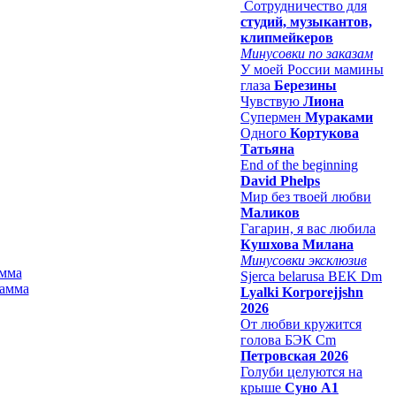
Сотрудничество для
студий, музыкантов,
клипмейкеров
Минусовки по заказам
У моей России мамины
глаза
Березины
Чувствую
Лиона
Супермен
Мураками
Одного
Кортукова
Татьяна
End of the beginning
David Phelps
Мир без твоей любви
Маликов
Гагарин, я вас любила
Кушхова Милана
Минусовки эксклюзив
амма
Sjerca belarusa BEK Dm
Lyalki Korporejjshn
2026
От любви кружится
голова БЭК Cm
Петровская 2026
Голуби целуются на
крыше
Суно А1