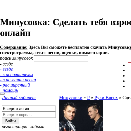
Минусовка: Сделать тебя взросл
онлайн
Содержание:
Здесь Вы сможете бесплатно cкачать Минусовку п
спектрограмма, текст песни, оценки, комментарии.
поиск минусовок
- везде
- везде
- в исполнителях
- в названии песни
- расширенный
- помощь
Личный кабинет
Минусовки
»
Р
»
Руки Вверх
»
Сде
регистрация
¦
забыли