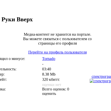
Руки Вверх
Медиа-контент не хранится на портале.
Вы можете связаться с пользователем со
страницы его профиля
Перейти на профиль пользователя
щил о минусе:
Tornado
-
ельность:
03:40
ер:
8.38 Mb
спектрогр
ейт:
320 кбит/с
оценки нет
ка:
Всего оценок: 0
оценить