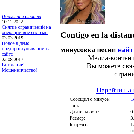
Новости и статьи
10.11.2022
Снятие ограничений на
операции вне системы
Contigo en la distan
03.03.2019
Новое в демо
минусовка песни
найт
предпрослушивании на
сайте
Медиа-контент 
22.08.2017
Вы можете связ
Внимание!
Мошенничество!
стран
Перейти на 
Сообщил о минусе:
T
Тип:
-
Длительность:
0
Размер:
3
Битрейт:
1
о