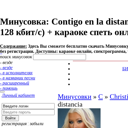
Минусовка: Contigo en la distan
128 кбит/с) + караоке спеть он
Содержание:
Здесь Вы сможете бесплатно cкачать Минусовку песн
без регистрации. Доступны: караоке онлайн, спектрограмма, 
поиск минусовок
- везде
- везде
Б
- в исполнителях
- в названии песни
- расширенный
- помощь
Личный кабинет
Минусовки
»
C
»
Christ
distancia
регистрация
¦
забыли