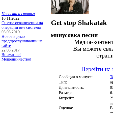
Новости и статьи
10.11.2022
Get stop
Shakatak
Снятие ограничений на
операции вне системы
03.03.2019
минусовка песни
Новое в демо
Медиа-контент 
предпрослушивании на
сайте
Вы можете связ
22.08.2017
стран
Внимание!
Мошенничество!
Перейти на 
Сообщил о минусе:
T
Тип:
о
Длительность:
0
Размер:
6
Битрейт:
2
о
Оценка:
В
о