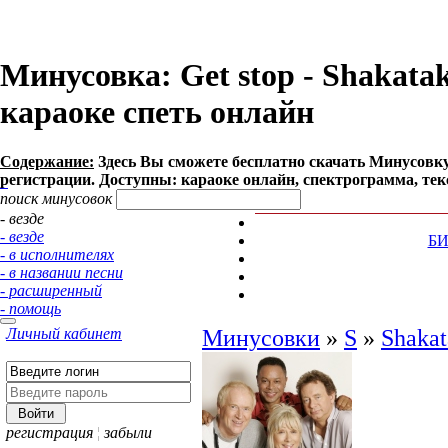
Минусовка: Get stop - Shakatak
караоке спеть онлайн
Содержание:
Здесь Вы сможете бесплатно cкачать Минусовку пе
регистрации. Доступны: караоке онлайн, спектрограмма, тек
поиск минусовок
- везде
- везде
Б
- в исполнителях
- в названии песни
- расширенный
- помощь
Личный кабинет
Минусовки
»
S
»
Shakat
регистрация
¦
забыли