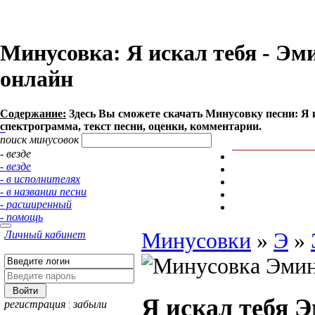
Минусовка: Я искал тебя - Эмин
онлайн
Содержание:
Здесь Вы сможете cкачать Минусовку песни: Я ис
спектрограмма, текст песни, оценки, комментарии.
поиск минусовок
- везде
- везде
- в исполнителях
- в названии песни
- расширенный
- помощь
Личный кабинет
Минусовки
»
Э
»
Я искал тебя
Э
регистрация
¦
забыли