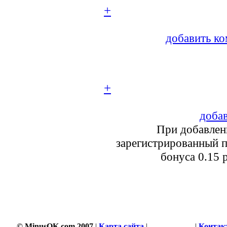
+
добавить ко
+
добав
При добавлен
зарегистрированный п
бонуса 0.15 
© MinusOK.com 2007
|
Карта сайта
|
Соглашение
|
Контак