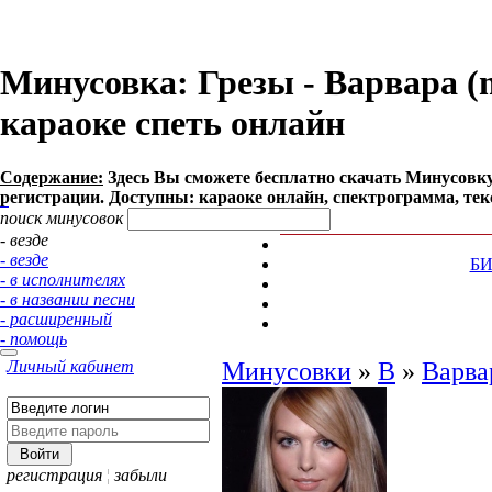
Минусовка: Грезы - Варвара (mp
караоке спеть онлайн
Содержание:
Здесь Вы сможете бесплатно cкачать Минусовку п
регистрации. Доступны: караоке онлайн, спектрограмма, тек
поиск минусовок
- везде
- везде
Б
- в исполнителях
- в названии песни
- расширенный
- помощь
Личный кабинет
Минусовки
»
В
»
Варва
регистрация
¦
забыли