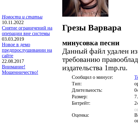
Новости и статьи
10.11.2022
Грезы
Варвара
Снятие ограничений на
операции вне системы
03.03.2019
минусовка песни
Новое в демо
Данный файл удален из
предпрослушивании на
сайте
требованию правооблад
22.08.2017
издательства 1mp.ru.
Внимание!
Мошенничество!
Сообщил о минусе:
T
Тип:
о
Длительность:
0
Размер:
7
Битрейт:
2
о
Оценка:
В
о