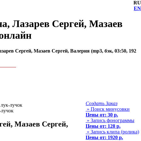
RU
EN
а, Лазарев Сергей, Мазаев
 онлайн
арев Сергей, Мазаев Сергей, Валерия (mp3, бэк, 03:50, 192
Создать Заказ
 лук-лучок
» Поиск минусовки
Цены от: 30 р.
» Запись фонограммы
гей, Мазаев Сергей,
Цены от: 128 р.
» Запись клипа (ролика)
Цены от: 1920 р.