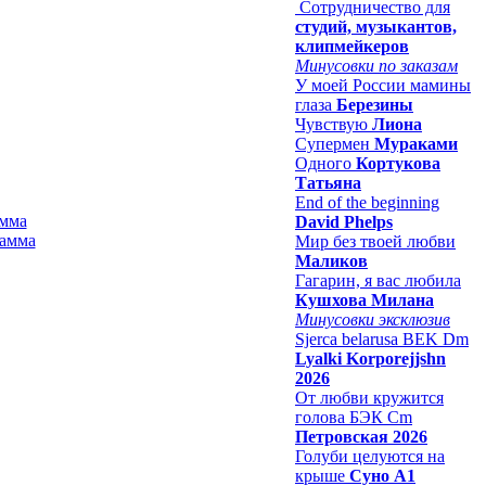
Сотрудничество для
студий, музыкантов,
клипмейкеров
Минусовки по заказам
У моей России мамины
глаза
Березины
Чувствую
Лиона
Супермен
Мураками
Одного
Кортукова
Татьяна
End of the beginning
амма
David Phelps
Мир без твоей любви
Маликов
Гагарин, я вас любила
Кушхова Милана
Минусовки эксклюзив
Sjerca belarusa BEK Dm
Lyalki Korporejjshn
2026
От любви кружится
голова БЭК Cm
Петровская 2026
Голуби целуются на
крыше
Суно А1