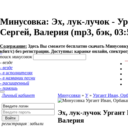
Минусовка: Эх, лук-лучок - У
Сергей, Валерия (mp3, бэк, 03:
Содержание:
Здесь Вы сможете бесплатно cкачать Минусовку п
кбит/с) без регистрации. Доступны: караоке онлайн, спектро
поиск минусовок
- везде
- везде
- в исполнителях
- в названии песни
- расширенный
- помощь
Личный кабинет
Минусовки
»
У
»
Ургант Иван, Орб
Эх, лук-лучок
Ургант 
Валерия
регистрация
¦
забыли