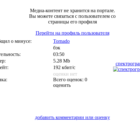
Медиа-контент не хранится на портале.
Вы можете связаться с пользователем со
страницы его профиля
Перейти на профиль пользователя
щил о минусе:
Tornado
бэк
ельность:
03:50
ер:
5.28 Mb
спектрогр
ейт:
192 кбит/с
оценки нет
ка:
Всего оценок: 0
оценить
добавить комментарии или оценку