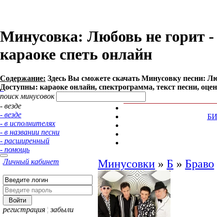
Минусовка: Любовь не горит - Б
караоке спеть онлайн
Содержание:
Здесь Вы сможете cкачать Минусовку песни: Любо
Доступны: караоке онлайн, спектрограмма, текст песни, оце
поиск минусовок
- везде
- везде
Б
- в исполнителях
- в названии песни
- расширенный
- помощь
Личный кабинет
Минусовки
»
Б
»
Браво
регистрация
¦
забыли