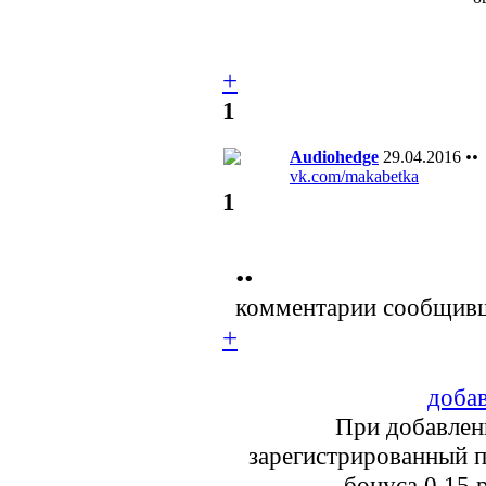
+
1
Audiohedge
29.04.2016
••
vk.com/makabetka
1
••
комментарии сообщивш
+
добав
При добавлен
зарегистрированный п
бонуса 0.15 