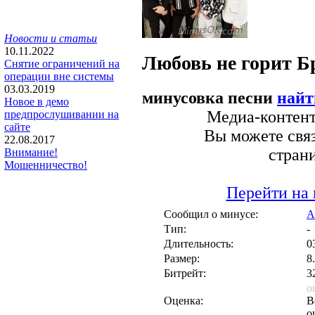
Новости и статьи
10.11.2022
Любовь не горит
Б
Снятие ограничений на
операции вне системы
03.03.2019
минусовка песни
найт
Новое в демо
Медиа-контент 
предпрослушивании на
сайте
Вы можете связ
22.08.2017
стран
Внимание!
Мошенничество!
Перейти на 
Сообщил о минусе:
A
Тип:
-
Длительность:
0
Размер:
8
Битрейт:
3
о
Оценка:
В
о