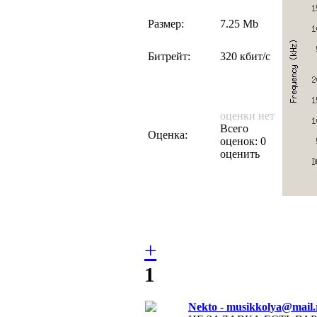
Размер:
7.25 Mb
Битрейт:
320 кбит/с
оценки нет
Всего
Оценка:
оценок: 0
оценить
+
1
Nekto - musikkolya@mail.