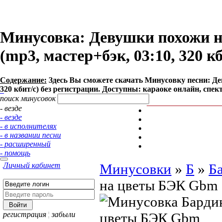
Минусовка: Девушки похожи н
(mp3, мастер+бэк, 03:10, 320 к
Содержание:
Здесь Вы сможете cкачать Минусовку песни: Де
320 кбит/с) без регистрации. Доступны: караоке онлайн, спек
поиск минусовок
- везде
- везде
- в исполнителях
- в названии песни
- расширенный
- помощь
Личный кабинет
Минусовки
»
Б
»
Б
на цветы БЭК Gbm
регистрация
¦
забыли