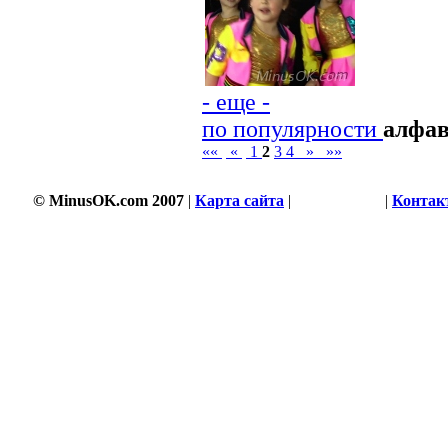
- еще -
по популярности
алфа
««
«
1
2
3
4
»
»»
© MinusOK.com 2007
|
Карта сайта
|
Соглашение
|
Контак