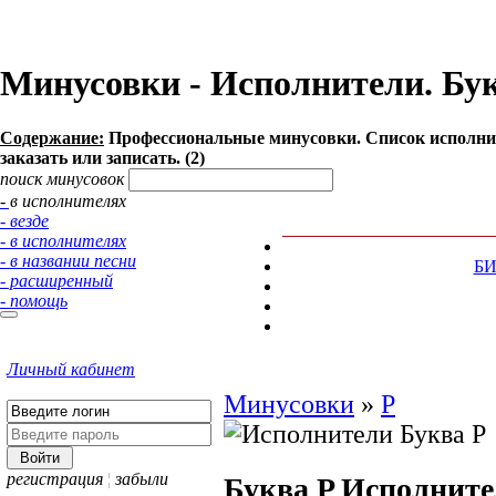
Минусовки - Исполнители. Букв
Содержание:
Профессиональные минусовки. Список исполнит
заказать или записать. (2)
поиск минусовок
- в исполнителях
- везде
- в исполнителях
- в названии песни
Б
- расширенный
- помощь
Личный кабинет
Минусовки
»
P
регистрация
¦
забыли
Буква P
Исполните