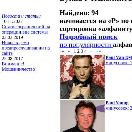
Найдено: 94
Новости и статьи
начинается на «
P
» по
10.11.2022
Снятие ограничений на
сортировка «
алфавит
операции вне системы
Подробный поиск
03.03.2019
Новое в демо
по популярности
алфа
предпрослушивании на
««
«
1
2
3
4
»
»»
сайте
Paul Van Dy
22.08.2017
минусовок: 
Внимание!
Мошенничество!
Paul Young
минусовок: 