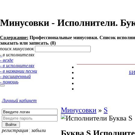
Минусовки - Исполнители. Букв
Содержание:
Профессиональные минусовки. Список исполнит
заказать или записать. (8)
поиск минусовок
- в исполнителях
- везде
- в исполнителях
- в названии песни
Б
- расширенный
- помощь
Личный кабинет
Минусовки
»
S
регистрация
¦
забыли
Буква S
Исполнит