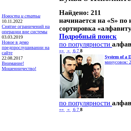
Найдено: 211
Новости и статьи
начинается на «
S
» по
10.11.2022
Снятие ограничений на
сортировка «
алфавит
операции вне системы
Подробный поиск
03.03.2019
Новое в демо
по популярности
алфа
предпрослушивании на
««
«
6
7
8
сайте
System of a
22.08.2017
минусовок: 
Внимание!
Мошенничество!
по популярности
алфа
««
«
6
7
8