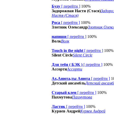
Буду
[
перейти
]
100%
Задорожная Настя (Стася)
Задоро
Настя (Стася)
Роса
[
перейти
]
100%
Злотник Олександр
Злотник Олекс
напиши
[
перейти
]
100%
Волк
Волк
Touch in the night
[
перейти
]
100%
Silent Circle
Silent Circle
Для тебя ( БЭК )
[
перейти
]
100%
Ассорти
Ассорти
Ах,Анюта,ты Анюта
[
перейти
]
1
Детский ансамбль
Детский ансамб
Старый клен
[
перейти
]
100%
Пахмутова
Пахмутова
Ластик
[
перейти
]
100%
Куряев Андрей
Куряев Андрей