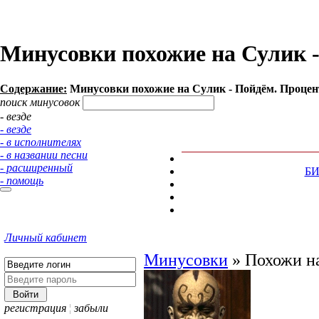
Минусовки похожие на Сулик -
Содержание:
Минусовки похожие на Сулик - Пойдём. Процент
поиск минусовок
- везде
- везде
- в исполнителях
- в названии песни
- расширенный
Б
- помощь
Личный кабинет
Минусовки
»
Похожи н
регистрация
¦
забыли