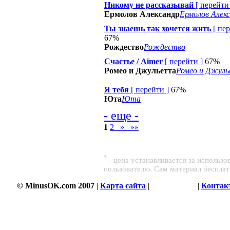
Никому не рассказывай
[
перейти
Ермолов Александр
Ермолов Алек
Ты знаешь так хочется жить
[
пер
67%
Рождество
Рождество
Счастье / Aimer
[
перейти
]
67%
Ромео и Джульетта
Ромео и Джул
Я тебя
[
перейти
]
67%
Юта
Юта
- еще -
1
2
»
»»
*
- цена устанавливается за использ
пользователю. Сам материал беспла
© MinusOK.com 2007
|
Карта сайта
|
Соглашение
|
Контак