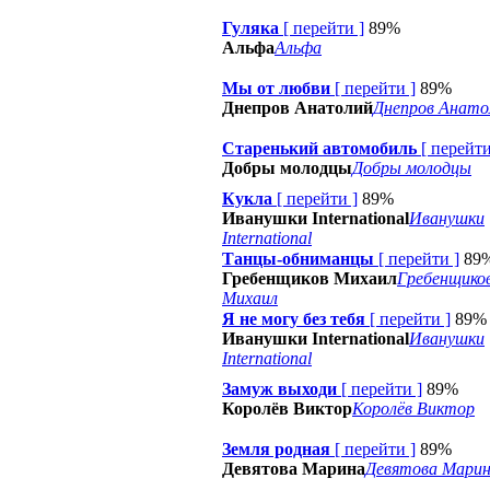
Гуляка
[
перейти
]
89%
Альфа
Альфа
Мы от любви
[
перейти
]
89%
Днепров Анатолий
Днепров Анато
Старенький автомобиль
[
перейт
Добры молодцы
Добры молодцы
Кукла
[
перейти
]
89%
Иванушки International
Иванушки
International
Танцы-обниманцы
[
перейти
]
89
Гребенщиков Михаил
Гребенщико
Михаил
Я не могу без тебя
[
перейти
]
89%
Иванушки International
Иванушки
International
Замуж выходи
[
перейти
]
89%
Королёв Виктор
Королёв Виктор
Земля родная
[
перейти
]
89%
Девятова Марина
Девятова Мари