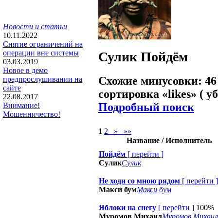
Новости и статьи
10.11.2022
Снятие ограничений на
операции вне системы
Сулик
Пойдём
03.03.2019
Новое в демо
Схожие минусовки: 46
предпрослушивании на
сайте
сортировка «
likes
» ( у
22.08.2017
Подробный поиск
Внимание!
Мошенничество!
1
2
»
»»
Название / Исполнитель
Пойдём
[
перейти
]
Сулик
Сулик
Не ходи со мною рядом
[
перейти
]
Макси бум
Макси бум
Яблоки на снегу
[
перейти
]
100%
Муромов Михаил
Муромов Михаил