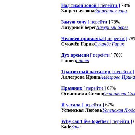
Над тихой зоной
[
перейти
]
78%
Запретная зона
Запретная зона
Замуж xочу
[
перейти
]
78%
Лазурный берег
Лазурный берег
Человек-привычка
[
перейти
]
78
Сукачёв Гарик
Сукачёв Гарик
Дух времени
[
перейти
]
78%
Lumen
Lumen
Транзитный пассажир
[
перейти
]
Аллегрова Ирина
Аллегрова Ирина
Праздник
[
перейти
]
67%
Осиашвили Симон
Осиашвили Си
Я уехала
[
перейти
]
67%
Успенская Любовь
Успенская Люб
Why can't live together
[
перейти
]
Sade
Sade