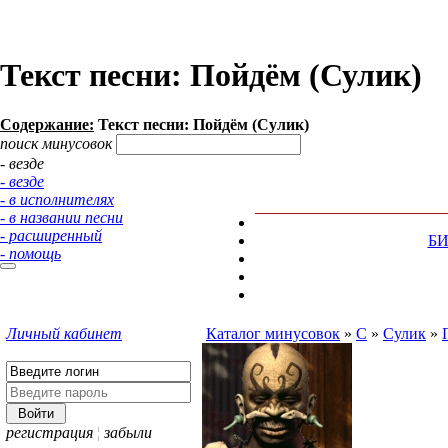
Текст песни: Пойдём (Сулик)
Содержание:
Текст песни: Пойдём (Сулик)
поиск минусовок
- везде
- везде
- в исполнителях
- в названии песни
- расширенный
Б
- помощь
Личный кабинет
Каталог минусовок
»
С
»
Сулик
»
регистрация
¦
забыли