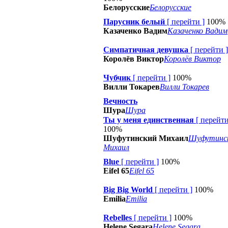
Белорусские
Белорусские
Парусник белый
[
перейти
]
100%
Казаченко Вадим
Казаченко Вадим
Симпатичная девушка
[
перейти
]
Королёв Виктор
Королёв Виктор
Чубчик
[
перейти
]
100%
Вилли Токарев
Вилли Токарев
Вечность
Шура
Шура
Ты у меня единственная
[
перейт
100%
Шуфутинский Михаил
Шуфутинс
Михаил
Blue
[
перейти
]
100%
Eifel 65
Eifel 65
Big Big World
[
перейти
]
100%
Emilia
Emilia
Rebelles
[
перейти
]
100%
Helene Segara
Helene Segara