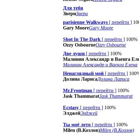
Для тебя
Звери
Звери
parisienne Walkways
[
перейти
]
10
Gary Moore
Gary Moore
Shot In The Dark
[
перейти
]
100%
Ozzy Osbourne
Ozzy Osbourne
Две души
[
перейти
]
100%
Малинин Александр и Ваенга Ел
Малинин Александр и Ваенга Елена
Ненаглядный мой
[
перейти
]
100
Долина Лариса
Долина Лариса
Mr.Frontman
[
перейти
]
100%
Jask Thammarat
Jask Thammarat
Ecstasy
[
перейти
]
100%
Элджей
Элджей
Ты моё лето
[
перейти
]
100%
Milen (В.Козлов)
Milen (В.Козлов)