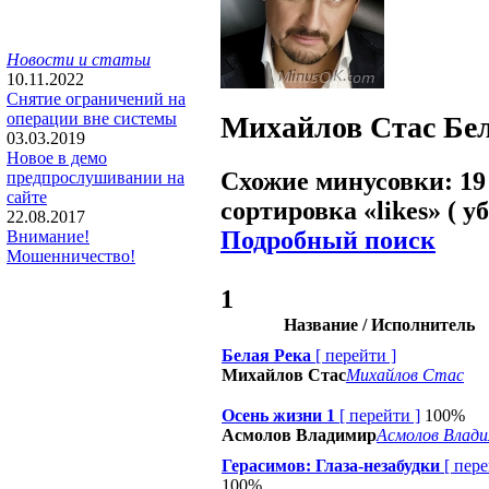
Новости и статьи
10.11.2022
Снятие ограничений на
операции вне системы
Михайлов Стас
Бе
03.03.2019
Новое в демо
Схожие минусовки: 19
предпрослушивании на
сайте
сортировка «
likes
» ( у
22.08.2017
Подробный поиск
Внимание!
Мошенничество!
1
Название / Исполнитель
Белая Река
[
перейти
]
Михайлов Стас
Михайлов Стас
Осень жизни 1
[
перейти
]
100%
Асмолов Владимир
Асмолов Влад
Герасимов: Глаза-незабудки
[
пере
100%