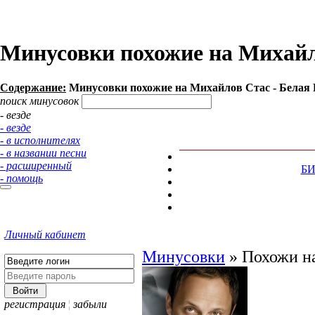
Минусовки похожие на Михайло
Содержание:
Минусовки похожие на Михайлов Стас - Белая Р
поиск минусовок
- везде
- везде
- в исполнителях
- в названии песни
- расширенный
Б
- помощь
Личный кабинет
Минусовки
»
Похожи на
регистрация
¦
забыли