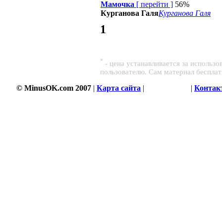
Мамочка
[
перейти
]
56%
Курганова Галя
Курганова Галя
1
*
- цена устанавливается за использ
пользователю. Сам материал беспла
© MinusOK.com 2007
|
Карта сайта
|
Соглашение
|
Контак