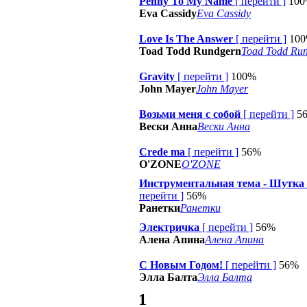
Penny To My Name
[
перейти
]
10
Eva Cassidy
Eva Cassidy
Love Is The Answer
[
перейти
]
10
Toad Todd Rundgern
Toad Todd Ru
Gravity
[
перейти
]
100%
John Mayer
John Mayer
Возьми меня с собой
[
перейти
]
5
Вески Анна
Вески Анна
Crede ma
[
перейти
]
56%
O'ZONE
O'ZONE
Инструментальная тема - Шутка
перейти
]
56%
Ранетки
Ранетки
Электричка
[
перейти
]
56%
Алена Апина
Алена Апина
С Новым Годом!
[
перейти
]
56%
Элла Балта
Элла Балта
1