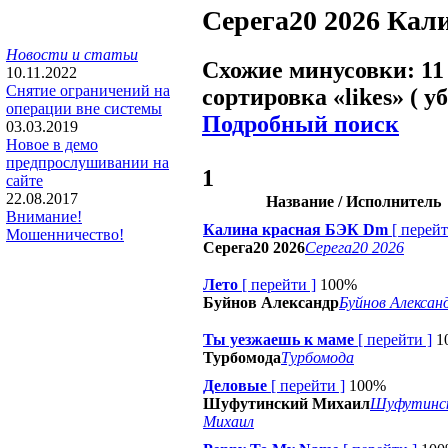
Серега20 2026
Кал
Новости и статьи
Схожие минусовки: 11
10.11.2022
Снятие ограничений на
сортировка «
likes
» ( у
операции вне системы
Подробный поиск
03.03.2019
Новое в демо
предпрослушивании на
1
сайте
22.08.2017
Название / Исполнитель
Внимание!
Калина красная БЭК Dm
[
перей
Мошенничество!
Серега20 2026
Серега20 2026
Лето
[
перейти
]
100%
Буйнов Александр
Буйнов Алексан
Ты уезжаешь к маме
[
перейти
]
1
Турбомода
Турбомода
Деловые
[
перейти
]
100%
Шуфутинский Михаил
Шуфутинс
Михаил