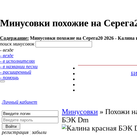
Минусовки похожие на Серега2
Содержание:
Минусовки похожие на Серега20 2026 - Калина 
поиск минусовок
- везде
- везде
- в исполнителях
- в названии песни
- расширенный
Б
- помощь
Личный кабинет
Минусовки
»
Похожи на
БЭК Dm
регистрация
¦
забыли