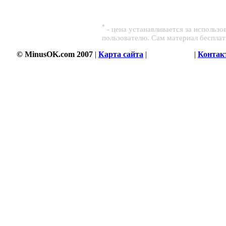
*
- цена устанавливается за использ
пользователю. Сам материал беспла
© MinusOK.com 2007
|
Карта сайта
|
Соглашение
|
Контак