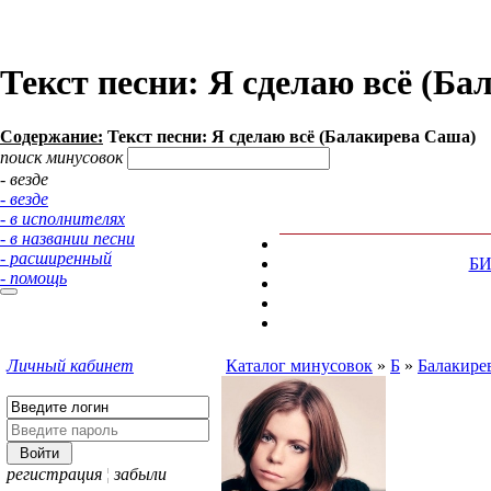
Текст песни: Я сделаю всё (Б
Содержание:
Текст песни: Я сделаю всё (Балакирева Саша)
поиск минусовок
- везде
- везде
- в исполнителях
- в названии песни
- расширенный
Б
- помощь
Личный кабинет
Каталог минусовок
»
Б
»
Балакире
регистрация
¦
забыли