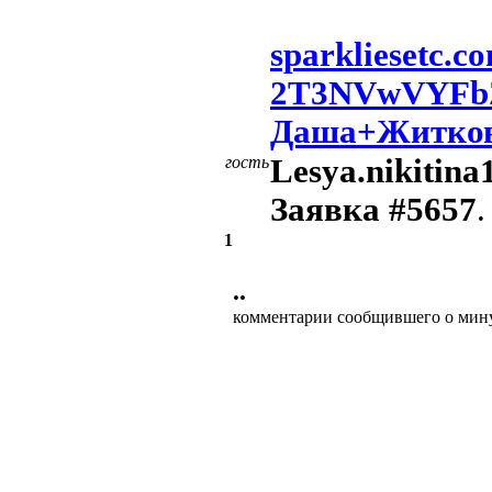
sparkliesetc
2T3NVwVYFb
Даша+Житкова
гость
Lesya.nikitina
Заявка #5657
.
1
••
комментарии сообщившего о мин