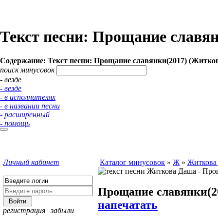
Текст песни: Прощание славя
Содержание:
Текст песни: Прощание славянки(2017) (Житко
поиск минусовок
- везде
- везде
- в исполнителях
- в названии песни
- расширенный
- помощь
Личный кабинет
Каталог минусовок
»
Ж
»
Житкова
Прощание славянки(2
напечатать
регистрация
¦
забыли