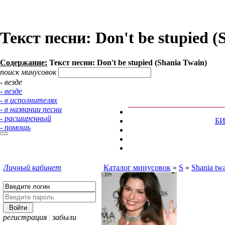
Текст песни: Don't be stupied (
Содержание:
Текст песни: Don't be stupied (Shania Twain)
поиск минусовок
- везде
- везде
- в исполнителях
- в названии песни
- расширенный
Б
- помощь
Личный кабинет
Каталог минусовок
»
S
»
Shania tw
регистрация
¦
забыли