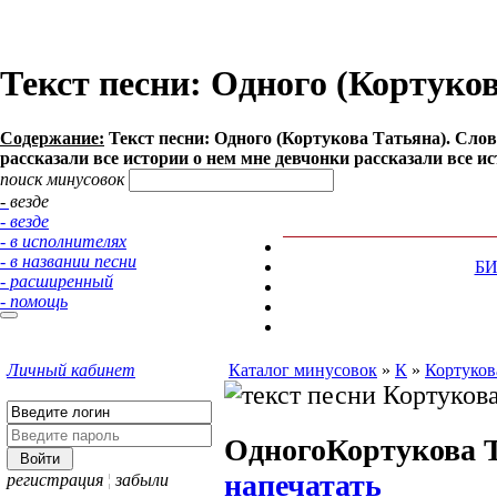
Текст песни: Одного (Кортуко
Содержание:
Текст песни: Одного (Кортукова Татьяна). Слов
рассказали все истории о нем мне девчонки рассказали все ист
поиск минусовок
- везде
- везде
- в исполнителях
- в названии песни
Б
- расширенный
- помощь
Личный кабинет
Каталог минусовок
»
К
»
Кортуков
Одного
Кортукова 
напечатать
регистрация
¦
забыли