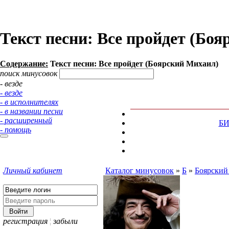
Текст песни: Все пройдет (Бо
Содержание:
Текст песни: Все пройдет (Боярский Михаил)
поиск минусовок
- везде
- везде
- в исполнителях
- в названии песни
- расширенный
Б
- помощь
Личный кабинет
Каталог минусовок
»
Б
»
Боярский
регистрация
¦
забыли