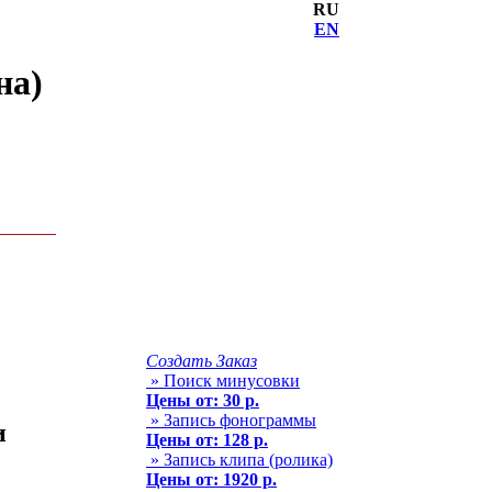
RU
EN
на)
Создать Заказ
» Поиск минусовки
Цены от: 30 р.
» Запись фонограммы
и
Цены от: 128 р.
» Запись клипа (ролика)
Цены от: 1920 р.