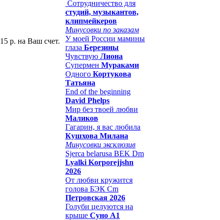
Сотрудничество для
студий, музыкантов,
клипмейкеров
Минусовки по заказам
У моей России мамины
15 р. на Ваш счет.
глаза
Березины
Чувствую
Лиона
Супермен
Мураками
Одного
Кортукова
Татьяна
End of the beginning
David Phelps
Мир без твоей любви
Маликов
Гагарин, я вас любила
Кушхова Милана
Минусовки эксклюзив
Sjerca belarusa BEK Dm
Lyalki Korporejjshn
2026
От любви кружится
голова БЭК Cm
Петровская 2026
Голуби целуются на
крыше
Суно А1