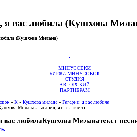
н, я вас любила (Кушхова Мила
 любила (Кушхова Милана)
МИНУСОВКИ
БИРЖА МИНУСОВОК
СТУДИЯ
АВТОРСКИЙ
ПАРТНЕРАМ
овок
»
К
»
Кушхова милана
»
Гагарин, я вас любила
я вас любила
Кушхова Милана
текст песн
ть