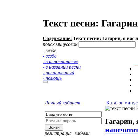
Текст песни: Гагари
Содержание:
Текст песни: Гагарин, я вас
поиск минусовок
- везде
- везде
- в исполнителях
- в названии песни
- расширенный
- помощь
Личный кабинет
Каталог минус
Гагарин, 
напечата
регистрация
¦
забыли