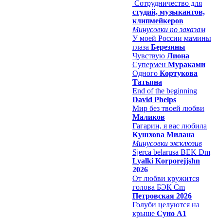
Сотрудничество для
студий, музыкантов,
клипмейкеров
Минусовки по заказам
У моей России мамины
глаза
Березины
Чувствую
Лиона
Супермен
Мураками
Одного
Кортукова
Татьяна
End of the beginning
David Phelps
Мир без твоей любви
Маликов
Гагарин, я вас любила
Кушхова Милана
Минусовки эксклюзив
Sjerca belarusa BEK Dm
Lyalki Korporejjshn
2026
От любви кружится
голова БЭК Cm
Петровская 2026
Голуби целуются на
крыше
Суно А1