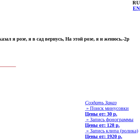
RU
EN
зал я розе, я в сад вернусь, На этой розе, я и женюсь.-2р
Создать Заказ
» Поиск минусовки
Цены от: 30 р.
» Запись фонограммы
Цены от: 128 р.
» Запись клипа (ролика)
Цены от: 1920 р.