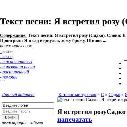
Текст песни: Я встретил розу 
Содержание:
Текст песни: Я встретил розу (Садко). Слова: Я в
Проигрыш Я в сад вернулся, хожу брожу, Шипов ...
поиск минусовок
- везде
- везде
- в исполнителях
- в названии песни
- расширенный
- помощь
Личный кабинет
Каталог минусовок
»
С
»
Садко
»
Я
Я встретил розу
Садко
напечатать
регистрация
¦
забыли