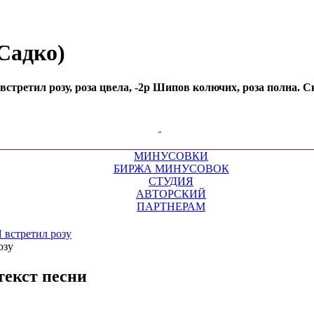
(Садко)
стретил розу, роза цвела, -2р Шипов колючих, роза полна. Ска
МИНУСОВКИ
БИРЖА МИНУСОВОК
СТУДИЯ
АВТОРСКИЙ
ПАРТНЕРАМ
 встретил розу
текст песни