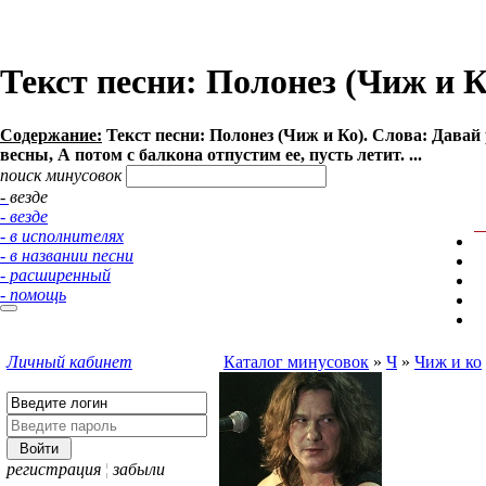
Текст песни: Полонез (Чиж и К
Содержание:
Текст песни: Полонез (Чиж и Ко). Слова: Давай 
весны, А потом с балкона отпустим ее, пусть летит. ...
поиск минусовок
- везде
- везде
- в исполнителях
- в названии песни
- расширенный
- помощь
Личный кабинет
Каталог минусовок
»
Ч
»
Чиж и ко
регистрация
¦
забыли