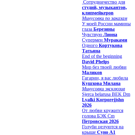
Сотрудничество для
студий, музыкантов,
клипмейкеров
Минусовки по заказам
У моей России мамины
глаза
Березины
Чувствую
Лиона
Супермен
Мураками
Одного
Кортукова
Татьяна
End of the beginning
David Phelps
Мир без твоей любви
Маликов
Гагарин, я вас любила
Кушхова Милана
Минусовки эксклюзив
Sjerca belarusa BEK Dm
Lyalki Korporejjshn
2026
От любви кружится
голова БЭК Cm
Петровская 2026
Голуби целуются на
крыше
Суно А1