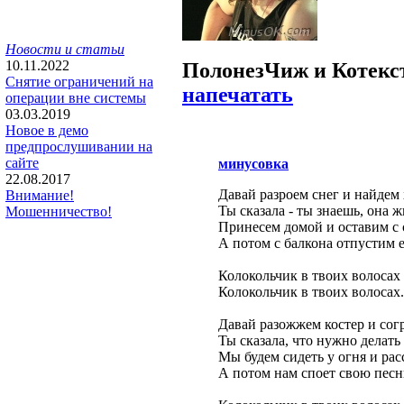
Новости и статьи
10.11.2022
Полонез
Чиж и Ко
текс
Снятие ограничений на
напечатать
операции вне системы
03.03.2019
Новое в демо
предпрослушивании на
сайте
минусовка
22.08.2017
Давай разроем снег и найдем 
Внимание!
Ты сказала - ты знаешь, она ж
Мошенничество!
Принесем домой и оставим с 
А потом с балкона отпустим ее
Колокольчик в твоих волосах 
Колокольчик в твоих волосах.
Давай разожжем костер и согр
Ты сказала, что нужно делать
Мы будем сидеть у огня и рас
А потом нам споет свою песн