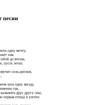
т песни
хоть одну мечту,
ивёт там.
собой до весны,
, пусть летит.
звучит соль-диезом,
..
еем хоть одну звезду,
 именно так.
сказывать друг другу сны,
ю первая птица и улетит.