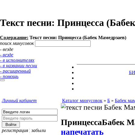
Текст песни: Принцесса (Бабе
Содержание:
Текст песни: Принцесса (Бабек Мамедрзаев)
поиск минусовок
- везде
- везде
- в исполнителях
- в названии песни
- расширенный
Б
- помощь
Личный кабинет
Каталог минусовок
»
Б
»
Бабек ма
Принцесса
Бабек М
напечатать
регистрация
¦
забыли