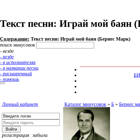
Текст песни: Играй мой баян 
Содержание:
Текст песни: Играй мой баян (Бернес Марк)
поиск минусовок
- везде
- везде
- в исполнителях
- в названии песни
- расширенный
Б
- помощь
Личный кабинет
Каталог минусовок
»
Б
»
Бернес м
регистрация
¦
забыли