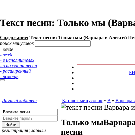
Текст песни: Только мы (Варв
Содержание:
Текст песни: Только мы (Варвара и Алексей Пе
поиск минусовок
- везде
- везде
- в исполнителях
- в названии песни
- расширенный
Б
- помощь
Личный кабинет
Каталог минусовок
»
В
»
Варвара 
Только мы
Варвара
песни
регистрация
¦
забыли