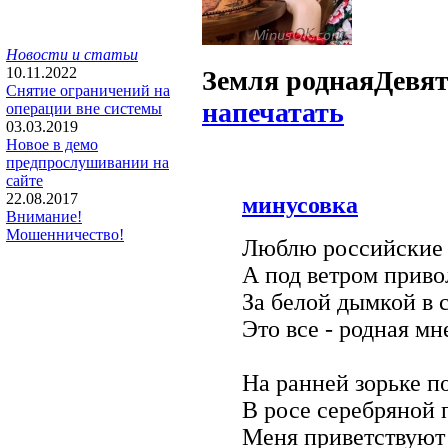
Новости и статьи
10.11.2022
Земля родная
Девя
Снятие ограничений на
напечатать
операции вне системы
03.03.2019
Новое в демо
предпрослушивании на
сайте
22.08.2017
минусовка
Внимание!
Мошенничество!
Люблю российские 
А под ветром приво
За белой дымкой в
Это все - родная мн
На ранней зорьке п
В росе серебряной 
Меня приветствуют