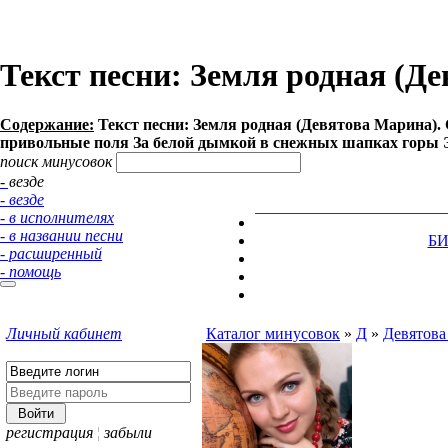
Текст песни: Земля родная (Д
Содержание:
Текст песни: Земля родная (Девятова Марина)
привольные поля За белой дымкой в снежных шапках горы Это
поиск минусовок
- везде
- везде
- в исполнителях
- в названии песни
Б
- расширенный
- помощь
Личный кабинет
Каталог минусовок
»
Д
»
Девятова
регистрация
¦
забыли