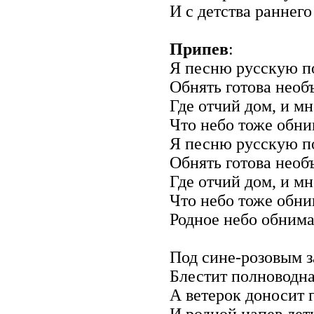
И с детства раннег
Припев
:
Я песню русскую п
Обнять готова необ
Где отчий дом, и мн
Что небо тоже обни
Я песню русскую п
Обнять готова необ
Где отчий дом, и мн
Что небо тоже обни
Родное небо обнима
Под сине-розовым з
Блестит полноводна
А ветерок доносит 
И родной напев лет