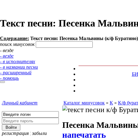
Текст песни: Песенка Мальвин
Содержание:
Текст песни: Песенка Мальвины (к/ф Буратино)
поиск минусовок
- везде
- везде
- в исполнителях
- в названии песни
- расширенный
Б
- помощь
Личный кабинет
Каталог минусовок
»
К
»
К/ф бура
Песенка Мальвин
напечатать
регистрация
¦
забыли