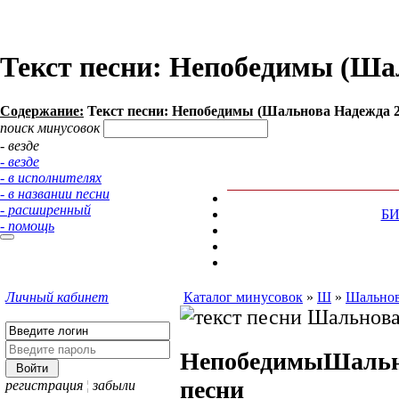
Текст песни: Непобедимы (Ша
Содержание:
Текст песни: Непобедимы (Шальнова Надежда 2
поиск минусовок
- везде
- везде
- в исполнителях
- в названии песни
- расширенный
Б
- помощь
Личный кабинет
Каталог минусовок
»
Ш
»
Шальнов
Непобедимы
Шальн
песни
регистрация
¦
забыли