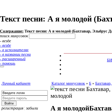
Текст песни: А я молодой (Ба
Содержание:
Текст песни: А я молодой (Бахтавар, Эльбрус 
поиск минусовок
- везде
- везде
- в исполнителях
- в названии песни
- расширенный
Б
- помощь
Личный кабинет
Каталог минусовок
»
Б
»
Бахтавар
А я молодой
Бахтав
регистрация
¦
забыли