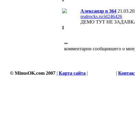
Александр n 364
21.03.20
realrocks.ru/id246426
ДЕМО ТУТ НЕ ЗАДАВКА
1
••
комментарии сообщившего о мин
3496 s
© MinusOK.com 2007
|
Карта сайта
|
Соглашение
|
Контак