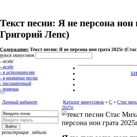
Текст песни: Я не персона нон
Григорий Лепс)
Содержание:
Текст песни: Я не персона нон грата 2025г (Ст
поиск минусовок
- везде
- везде
- в исполнителях
Б
- в названии песни
- расширенный
- помощь
Личный кабинет
Каталог минусовок
»
С
»
Стас мих
2025г
регистрация
¦
забыли