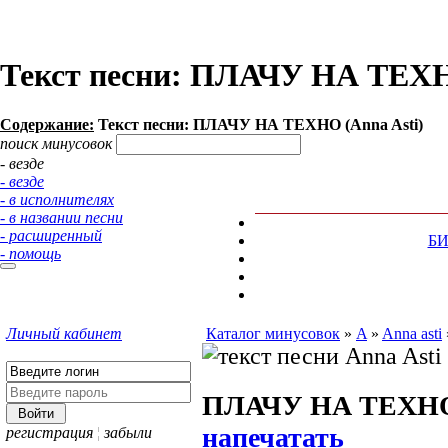
Текст песни: ПЛАЧУ НА ТЕХН
Содержание:
Текст песни: ПЛАЧУ НА ТЕХНО (Anna Asti)
поиск минусовок
- везде
- везде
- в исполнителях
- в названии песни
- расширенный
Б
- помощь
Личный кабинет
Каталог минусовок
»
A
»
Anna asti
ПЛАЧУ НА ТЕХН
напечатать
регистрация
¦
забыли