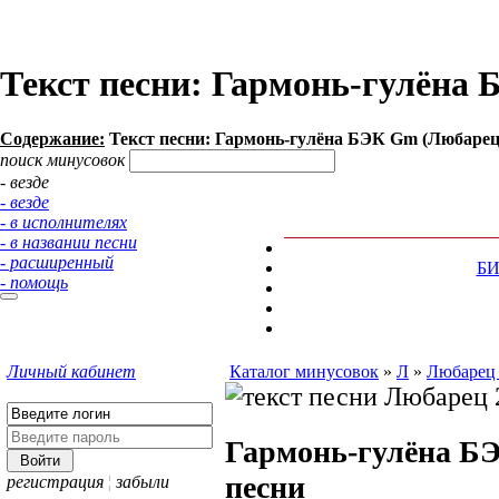
Текст песни: Гармонь-гулёна
Содержание:
Текст песни: Гармонь-гулёна БЭК Gm (Любарец
поиск минусовок
- везде
- везде
- в исполнителях
- в названии песни
- расширенный
Б
- помощь
Личный кабинет
Каталог минусовок
»
Л
»
Любарец
Гармонь-гулёна Б
песни
регистрация
¦
забыли