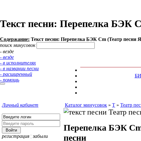
Текст песни: Перепелка БЭК C
Содержание:
Текст песни: Перепелка БЭК Cm (Театр песни Я
поиск минусовок
- везде
- везде
- в исполнителях
- в названии песни
- расширенный
Б
- помощь
Личный кабинет
Каталог минусовок
»
Т
»
Театр пес
Перепелка БЭК C
песни
регистрация
¦
забыли