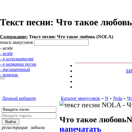
Текст песни: Что такое любов
Содержание:
Текст песни: Что такое любовь (NOLA)
поиск минусовок
- везде
- везде
- в исполнителях
- в названии песни
- расширенный
Б
- помощь
Личный кабинет
Каталог минусовок
»
N
»
Nola
»
Чт
Что такое любовь
напечатать
регистрация
¦
забыли